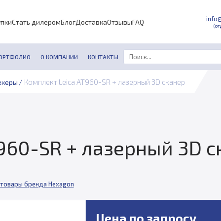
info
упки
Стать дилером
Блог
Доставка
Отзывы
FAQ
(от
ОРТФОЛИО
О КОМПАНИИ
КОНТАКТЫ
/
Комплект Leica AT960-SR + лазерный 3D сканер
екеры
960-SR + лазерный 3D с
 товары бренда Hexagon
Цена по запросу