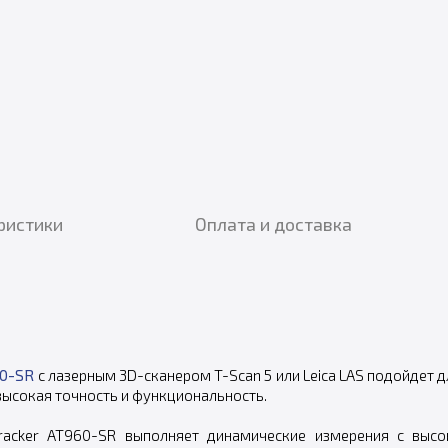
ристики
Оплата и доставка
60-SR
c лазерным 3D-сканером T-Scan 5 или Leica LAS подойдет 
ысокая точность и функциональность.
racker AT960-SR выполняет динамические измерения с выс