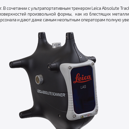
. В сочетании с ультрапортативным трекером Leica Absolute Tra
оверхностей произвольной формы, как из блестящих металлич
рсонала и дают даже самым неопытным операторам полную увер