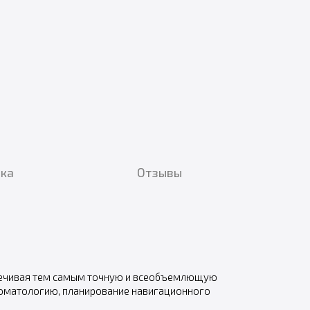
вка
Отзывы
спечивая тем самым точную и всеобъемлющую
оматологию, планирование навигационного