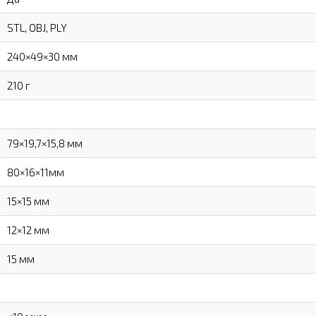
STL, OBJ, PLY
240×49×30 мм
210 г
79×19,7×15,8 мм
80×16×11мм
15×15 мм
12×12 мм
15 мм