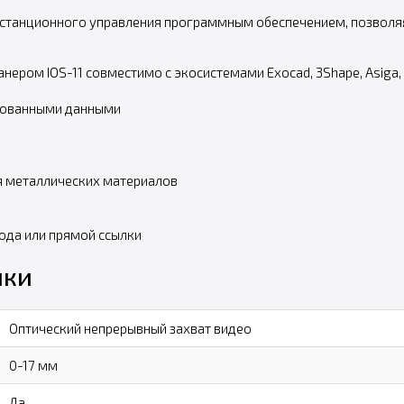
дистанционного управления программным обеспечением, позвол
ером IOS-11 совместимо с экосистемами Exocad, 3Shape, Asiga, 
ированными данными
я металлических материалов
ода или прямой ссылки
ики
Оптический непрерывный захват видео
0-17 мм
Да