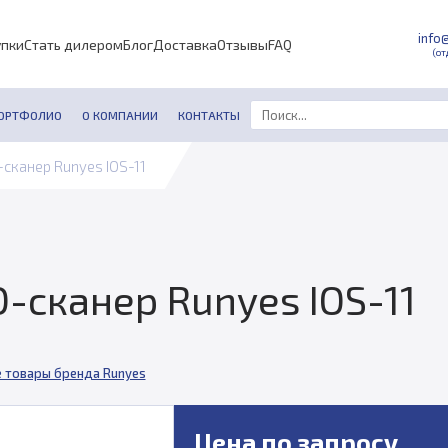
info
упки
Стать дилером
Блог
Доставка
Отзывы
FAQ
(от
ОРТФОЛИО
О КОМПАНИИ
КОНТАКТЫ
сканер Runyes IOS-11
-сканер Runyes IOS-11
е товары бренда Runyes
Цена по запросу