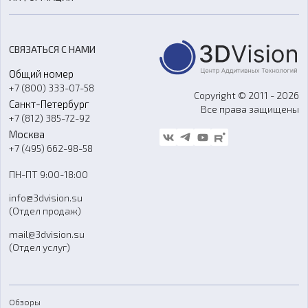
3D-моделирование
Расходные материалы
Цены
3D-сканирование
Станки с ЧПУ
Акции
Реверс-инжиниринг
Оборудование и материалы для вакуумного литья
СВЯЗАТЬСЯ С НАМИ
Портфолио
Литье пластмасс
Аксессуары и прочее оборудование
Общий номер
О компании
Ремонт и услуги
Программное обеспечение
+7 (800) 333-07-58
Контакты
Copyright © 2011 - 2026
Санкт-Петербург
Все права защищены
Гос. закупки
+7 (812) 385-72-92
Стать дилером
Москва
Блог
+7 (495) 662-98-58
Доставка
ПН-ПТ 9:00-18:00
Отзывы
info@3dvision.su
FAQ
(Отдел продаж)
mail@3dvision.su
(Отдел услуг)
Обзоры