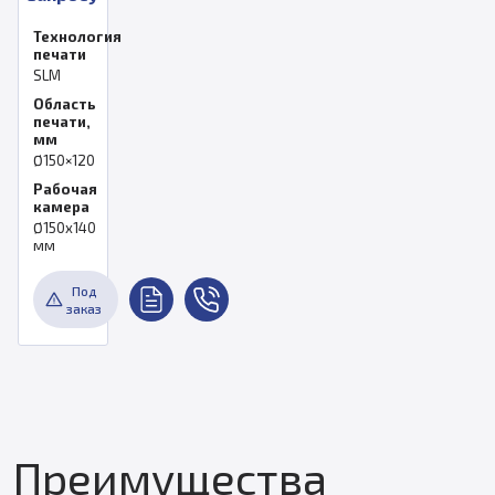
Технология
печати
SLM
Область
печати,
мм
Ø150×120
Рабочая
камера
Ø150x140
мм
Под
заказ
Преимущества