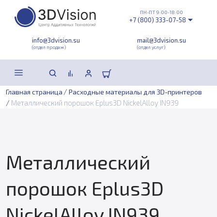
ПН-ПТ 9:00-18:00
+7 (800) 333-07-58
info@3dvision.su
mail@3dvision.su
(отдел продаж)
(отдел услуг)
/
Главная страница
Расходные материалы для 3D-принтеров
/
Металлический порошок Eplus3D NickelAlloy IN939
Металлический
порошок Eplus3D
NickelAlloy IN939