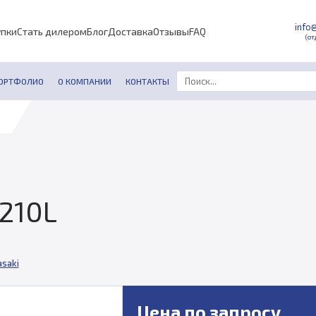
info
упки
Стать дилером
Блог
Доставка
Отзывы
FAQ
(от
ОРТФОЛИО
О КОМПАНИИ
КОНТАКТЫ
210L
saki
Цена по запросу