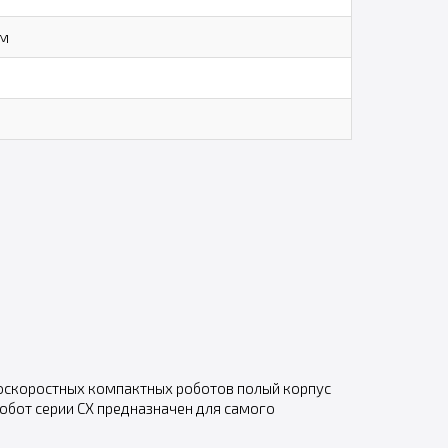
мм
м
коскоростных компактных роботов полый корпус
обот серии CX предназначен для самого