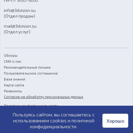
ПН-ПТ 9:00-18:00
Отзывы
info@3dvision.su
FAQ
(Отдел продаж)
mail@3dvision.su
(Отдел услуг)
Обзоры
СМИ о нас
Рекомендательные письма
Пользовательское соглашение
База знаний
Карта сайта
Реквизиты
Согласие на обработку персональных данных
Политика конфиденциальности
Пользуясь сайтом, вы соглашаетесь с
Публичная оферта
использованием cookies и
политикой
Хорошо
конфиденциальности
.