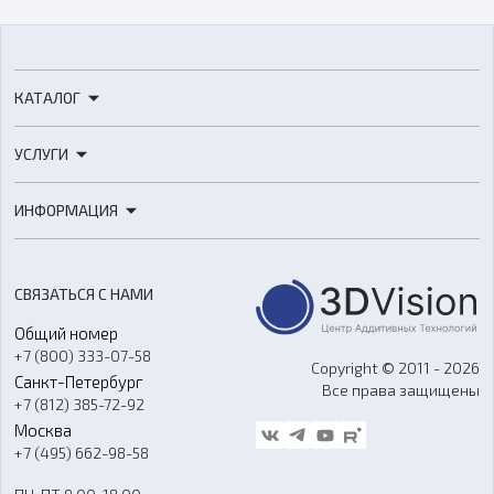
КАТАЛОГ
3D-принтеры
УСЛУГИ
3D-сканеры
3D-печать
Роботы
ИНФОРМАЦИЯ
3D-моделирование
Расходные материалы
Цены
3D-сканирование
Станки с ЧПУ
Акции
Реверс-инжиниринг
Оборудование и материалы для вакуумного литья
СВЯЗАТЬСЯ С НАМИ
Портфолио
Литье пластмасс
Аксессуары и прочее оборудование
Общий номер
О компании
Ремонт и услуги
Программное обеспечение
+7 (800) 333-07-58
Контакты
Copyright © 2011 - 2026
Санкт-Петербург
Все права защищены
Гос. закупки
+7 (812) 385-72-92
Стать дилером
Москва
Блог
+7 (495) 662-98-58
Доставка