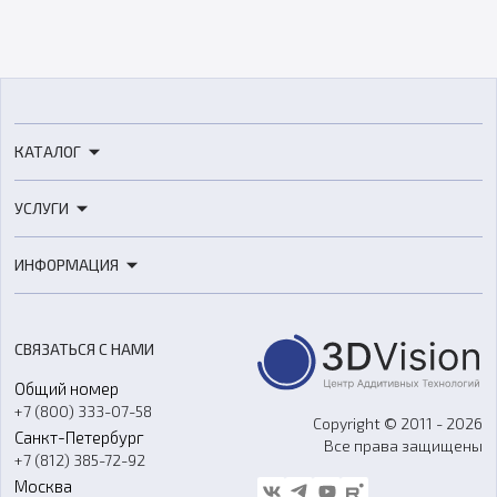
КАТАЛОГ
3D-принтеры
УСЛУГИ
3D-сканеры
3D-печать
Роботы
ИНФОРМАЦИЯ
3D-моделирование
Расходные материалы
Цены
3D-сканирование
Станки с ЧПУ
Акции
Реверс-инжиниринг
Оборудование и материалы для вакуумного литья
СВЯЗАТЬСЯ С НАМИ
Портфолио
Литье пластмасс
Аксессуары и прочее оборудование
Общий номер
О компании
Ремонт и услуги
Программное обеспечение
+7 (800) 333-07-58
Контакты
Copyright © 2011 - 2026
Санкт-Петербург
Все права защищены
Гос. закупки
+7 (812) 385-72-92
Стать дилером
Москва