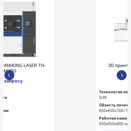
 TH-
3D принтер Eplus3D EP-M6
По запросу
Технология печати
SLM
Область печати, мм
650x650x700/750 мм
Рабочая камера
650x650x800 мм