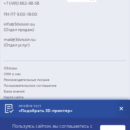
Блог
+7 (495) 662-98-58
Доставка
ПН-ПТ 9:00-18:00
Отзывы
info@3dvision.su
FAQ
(Отдел продаж)
mail@3dvision.su
(Отдел услуг)
Обзоры
СМИ о нас
Рекомендательные письма
Пользовательское соглашение
База знаний
Карта сайта
Реквизиты
ПРОЙТИ ТЕСТ
Согласие на обработку персональных данных
«Подобрать 3D-принтер»
Политика конфиденциальности
Пользуясь сайтом, вы соглашаетесь с
Публичная оферта