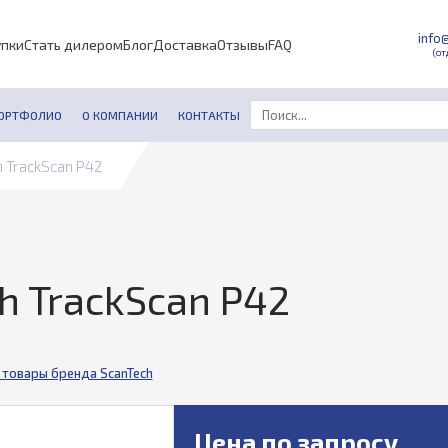
info
упки
Стать дилером
Блог
Доставка
Отзывы
FAQ
(от
ОРТФОЛИО
О КОМПАНИИ
КОНТАКТЫ
 TrackScan P42
h TrackScan P42
 товары бренда ScanTech
Цена по запросу