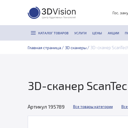
Гос. зак
КАТАЛОГ ТОВАРОВ
УСЛУГИ
ЦЕНЫ
АКЦИИ
П
/
/
3D-сканер ScanTech
Главная страница
3D сканеры
3D-сканер ScanTec
Артикул 195789
Все товары категории
Все