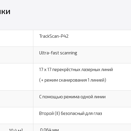
ики
TrackScan-P42
Ultra-fast scanning
17 х 17 перекрёстных лазерных линий
(+ режим сканирования 1 линией)
С помощью режима одной линии
Второй (II) безопасный для глаз
0,064 мм
10,4 м³