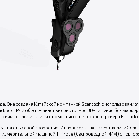
да. Она создана Китайской компанией Scantech с использование
ackScan P42 обеспечивает высокоточное 3D-решение без маркеро
ским отслеживанием с помощью оптического трекера E-Track о
рования с высокой скоростью, 7 параллельных лазерных линий дл
-измерительной машиной T-Probe (беспроводной КИМ) с повторя