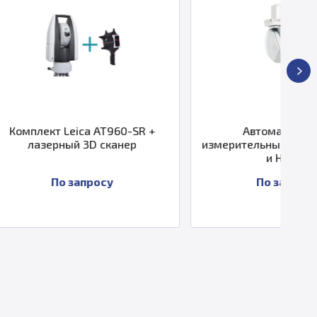
ca AT960-SR +
Автоматические
 3D сканер
измерительные головки 5° HH-A
и HH-AS
апросу
По запросу