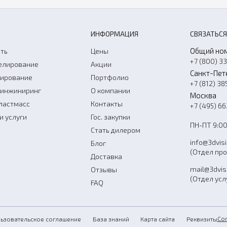
ИНФОРМАЦИЯ
СВЯЗАТЬСЯ
Общий но
ть
Цены
+7 (800) 3
елирование
Акции
Санкт-Пет
нирование
Портфолио
+7 (812) 38
-инжиниринг
О компании
Москва
ластмасс
Контакты
+7 (495) 6
и услуги
Гос. закупки
ПН-ПТ 9:00
Стать дилером
info@3dvis
Блог
(Отдел пр
Доставка
mail@3dvis
Отзывы
(Отдел усл
FAQ
Со
ьзовательское соглашение
База знаний
Карта сайта
Реквизиты