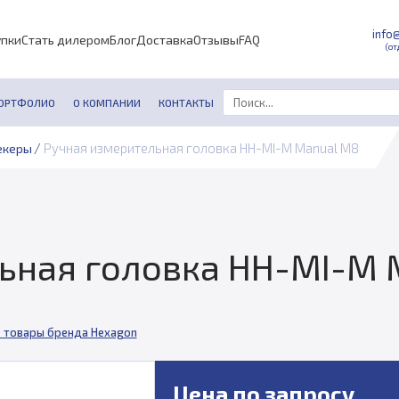
info
упки
Стать дилером
Блог
Доставка
Отзывы
FAQ
(от
ОРТФОЛИО
О КОМПАНИИ
КОНТАКТЫ
/
Ручная измерительная головка HH-MI-M Manual М8
екеры
ьная головка HH-MI-M 
 товары бренда Hexagon
Цена по запросу