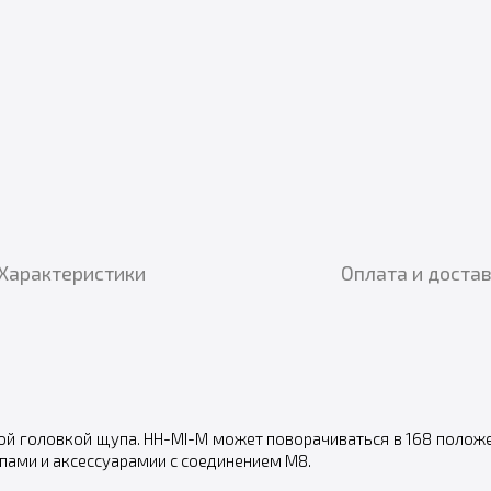
Характеристики
Оплата и доста
й головкой щупа. HH-MI-M может поворачиваться в 168 положен
пами и аксессуарамии с соединением М8.