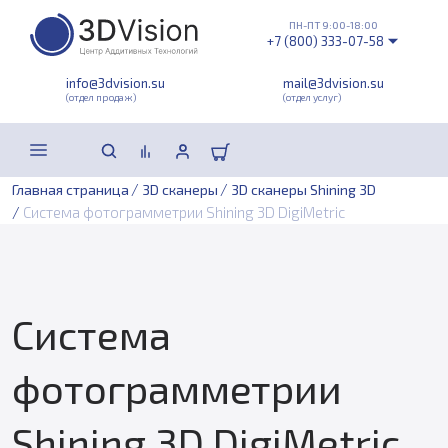
ПН-ПТ 9:00-18:00
+7 (800) 333-07-58
info@3dvision.su
mail@3dvision.su
(отдел продаж)
(отдел услуг)
/
/
Главная страница
3D сканеры
3D сканеры Shining 3D
/
Система фотограмметрии Shining 3D DigiMetric
Система
фотограмметрии
Shining 3D DigiMetric