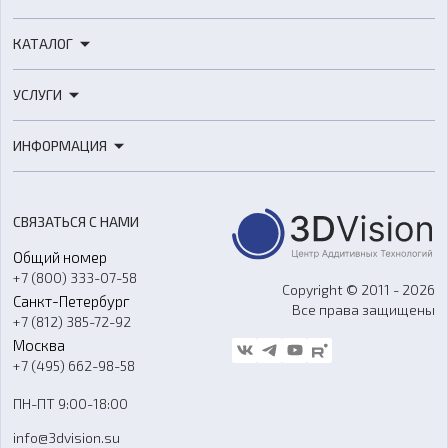
КАТАЛОГ
3D-принтеры
УСЛУГИ
3D-сканеры
3D-печать
Роботы
ИНФОРМАЦИЯ
3D-моделирование
Расходные материалы
Цены
3D-сканирование
Станки с ЧПУ
Акции
Реверс-инжиниринг
Оборудование и материалы для вакуумного литья
СВЯЗАТЬСЯ С НАМИ
Портфолио
Литье пластмасс
Аксессуары и прочее оборудование
Общий номер
О компании
Ремонт и услуги
Программное обеспечение
+7 (800) 333-07-58
Контакты
Copyright © 2011 - 2026
Санкт-Петербург
Все права защищены
Гос. закупки
+7 (812) 385-72-92
Стать дилером
Москва
Блог
+7 (495) 662-98-58
Доставка
ПН-ПТ 9:00-18:00
Отзывы
info@3dvision.su
FAQ