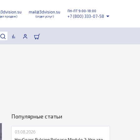
ПН-ПТ 9:00-18:00
@3dvision.su
mail@3dvision.su
+7 (800) 333-07-58
дел продаж)
(отдел услуг)
Популярные статьи
03.08.2026
HeyGears Pulsing Release Module 2: Что это