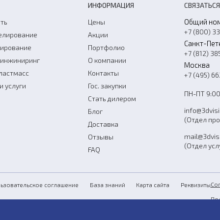
ИНФОРМАЦИЯ
СВЯЗАТЬСЯ
Общий но
ть
Цены
+7 (800) 3
елирование
Акции
Санкт-Пет
нирование
Портфолио
+7 (812) 38
-инжиниринг
О компании
Москва
ластмасс
Контакты
+7 (495) 6
и услуги
Гос. закупки
ПН-ПТ 9:00
Стать дилером
info@3dvis
Блог
(Отдел пр
Доставка
mail@3dvis
Отзывы
(Отдел усл
FAQ
Со
ьзовательское соглашение
База знаний
Карта сайта
Реквизиты
По
Пу