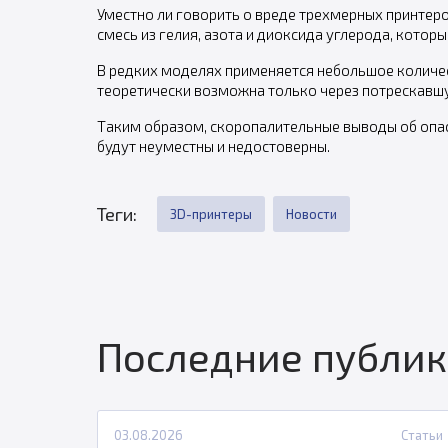
Уместно ли говорить о вреде трехмерных принтеро
смесь из гелия, азота и диоксида углерода, котор
В редких моделях применяется небольшое количес
теоретически возможна только через потрескавшу
Таким образом, скоропалительные выводы об опа
будут неуместны и недостоверны.
Теги:
3D-принтеры
Новости
Последние публи
03.08.2026
Статьи