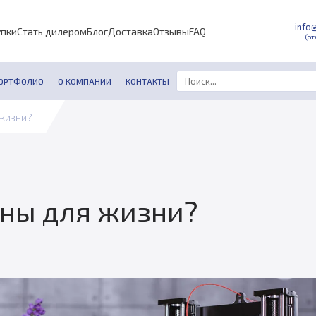
info
упки
Стать дилером
Блог
Доставка
Отзывы
FAQ
(от
ОРТФОЛИО
О КОМПАНИИ
КОНТАКТЫ
жизни?
ны для жизни?