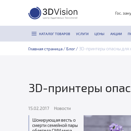
Гос. зак
КАТАЛОГ ТОВАРОВ
УСЛУГИ
ЦЕНЫ
АКЦИИ
П
/
/
3D-принтеры опасны для 
Главная страница
Блог
3D-принтеры опас
15.02.2017
Новости
Шокирующая весть о
смерти семейной пары
облетела СМИ мира,