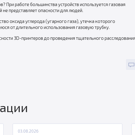
в? При работе большинства устройств используется газовая
ый не представляет опасности для людей.
тво оксида углерода (угарного газа), утечка которого
юся от длительного использования газовую трубку.
сности 3D-принтеров до проведения тщательного расследовани
кации
03.08.2026