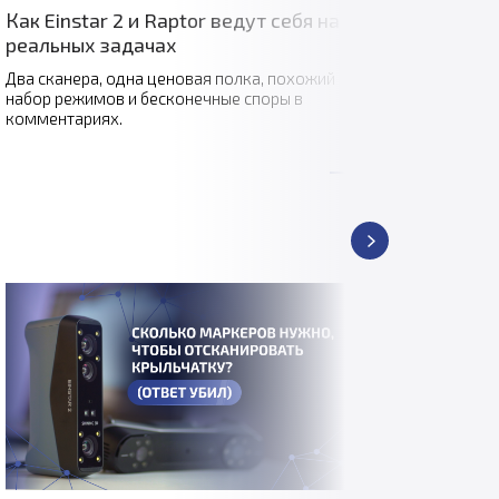
Как Einstar 2 и Raptor ведут себя на
«Вект
реальных задачах
скани
пром
Два сканера, одна ценовая полка, похожий
набор режимов и бесконечные споры в
комментариях.
16 июл
состоя
объеди
предпр
научно
компан