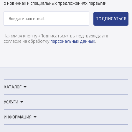
о новинках и специальных предложениях первыми
ПОДПИСАТЬСЯ
Нажимая кнопку «Подписаться», вы подтверждаете
согласие на обработку
персональных данных
.
КАТАЛОГ
3D-принтеры
УСЛУГИ
3D-сканеры
3D-печать
Роботы
ИНФОРМАЦИЯ
3D-моделирование
Расходные материалы
Цены
3D-сканирование
Станки с ЧПУ