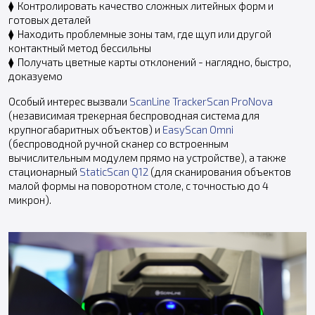
⧫ Контролировать качество сложных литейных форм и
готовых деталей
⧫ Находить проблемные зоны там, где щуп или другой
контактный метод бессильны
⧫ Получать цветные карты отклонений - наглядно, быстро,
доказуемо
Особый интерес вызвали
ScanLine TrackerScan ProNova
(независимая трекерная беспроводная система для
крупногабаритных объектов) и
EasyScan Omni
(беспроводной ручной сканер со встроенным
вычислительным модулем прямо на устройстве), а также
стационарный
StaticScan Q12
(для сканирования объектов
малой формы на поворотном столе, с точностью до 4
микрон).