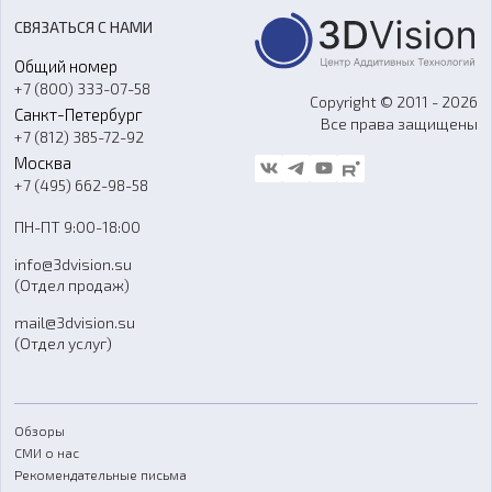
Акции
Реверс-инжиниринг
Оборудование и материалы для вакуумного литья
СВЯЗАТЬСЯ С НАМИ
Портфолио
Литье пластмасс
Аксессуары и прочее оборудование
Общий номер
О компании
Ремонт и услуги
Программное обеспечение
+7 (800) 333-07-58
Контакты
Copyright © 2011 - 2026
Санкт-Петербург
Все права защищены
Гос. закупки
+7 (812) 385-72-92
Стать дилером
Москва
Блог
+7 (495) 662-98-58
Доставка
ПН-ПТ 9:00-18:00
Отзывы
info@3dvision.su
FAQ
(Отдел продаж)
mail@3dvision.su
(Отдел услуг)
Обзоры
СМИ о нас
Рекомендательные письма