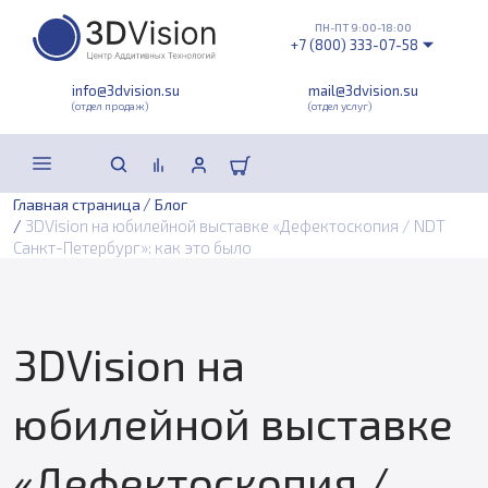
ПН-ПТ 9:00-18:00
+7 (800) 333-07-58
info@3dvision.su
mail@3dvision.su
(отдел продаж)
(отдел услуг)
/
Главная страница
Блог
/
3DVision на юбилейной выставке «Дефектоскопия / NDT
Санкт-Петербург»: как это было
3DVision на
юбилейной выставке
«Дефектоскопия /