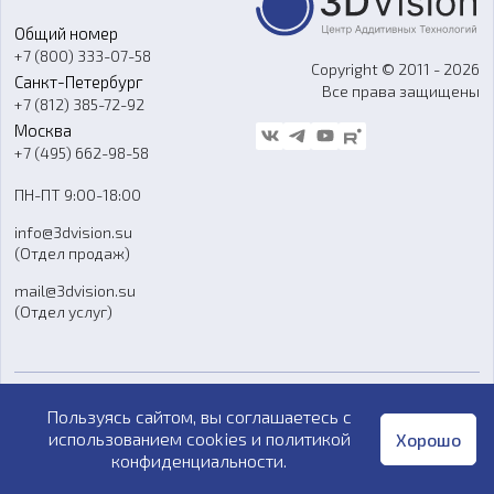
Портфолио
Литье пластмасс
Аксессуары и прочее оборудование
Общий номер
О компании
Ремонт и услуги
Программное обеспечение
+7 (800) 333-07-58
Контакты
Copyright © 2011 - 2026
Санкт-Петербург
Все права защищены
Гос. закупки
+7 (812) 385-72-92
Стать дилером
Москва
Блог
+7 (495) 662-98-58
Доставка
ПН-ПТ 9:00-18:00
Отзывы
info@3dvision.su
FAQ
(Отдел продаж)
mail@3dvision.su
(Отдел услуг)
Обзоры
Пользуясь сайтом, вы соглашаетесь с
СМИ о нас
использованием cookies и
политикой
Хорошо
Рекомендательные письма
конфиденциальности
.
Пользовательское соглашение
База знаний