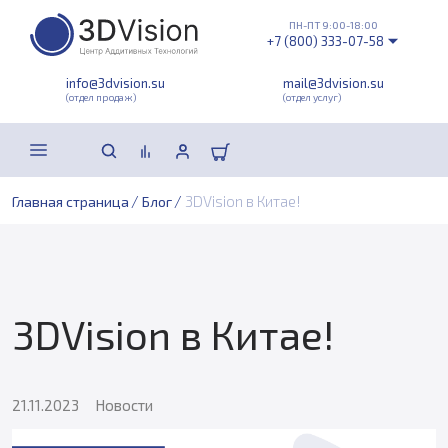
ПН-ПТ 9:00-18:00
+7 (800) 333-07-58
info@3dvision.su
mail@3dvision.su
(отдел продаж)
(отдел услуг)
/
/
3DVision в Китае!
Главная страница
Блог
3DVision в Китае!
21.11.2023
Новости