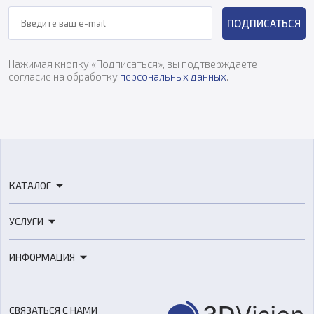
ПОДПИСАТЬСЯ
Нажимая кнопку «Подписаться», вы подтверждаете
согласие на обработку
персональных данных
.
КАТАЛОГ
3D-принтеры
УСЛУГИ
3D-сканеры
3D-печать
Роботы
ИНФОРМАЦИЯ
3D-моделирование
Расходные материалы
Цены
3D-сканирование
Станки с ЧПУ
Акции
Реверс-инжиниринг
Оборудование и материалы для вакуумного литья
СВЯЗАТЬСЯ С НАМИ