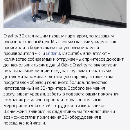
Creality 3D стал нашим первым партнером, показавшим
производственный цех. Мы своими глазами увидели, как
происходит сборка самых популярных моделей
производителя -
K1
и
Ender 3
. Масштабы впечатляют -
количество собираемых и отгружаемых принтеров доходит
до нескольких тысяч в день! Офис Creality также оставил
незабываемые эмоции: вход на шоу-рум с печатными
деталями напоминает летающую тарелку, а также там
представлен образец гоночного болида, полностью
изготовленный на 3D-принтере. Особого внимания
заслуживает уровень заботы о подрастающем поколении -
компания регулярно проводит образовательные
мероприятия для детей сотрудников и школьников
Шеньчженя, знакомя их с аддитивными технологиями и
возможностями применения 3D-оборудования в
повседневной жизни.