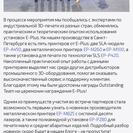
В процессе мероприятия мы пообщались с экспертами по
индустриальной 3D-печати из разных стран, обменялись
практическим и теоретическим опытом использования
установок E-Plus. На нашем производстве в Санкт-
Петербурге есть пять принтеров от E-Plus: две SLA-модели
EP-A450
, два металлических принтера:
EP-M260
и
EP-M100
, а
также установка для печати по технологии SLS
EP-P420
.
Накопленный практический опыт работы с данными
принтерами выделяет нас среди других дистрибьюторов
промышленного 3D-оборудования, помогая оказывать
высококачественный сервис и поддержку клиентам.
Благодаря этому мы были удостоены награды Outstanding
Team на церемонии награждения E-Plus!
Одним из преимуществ участия во встрече партнеров стала
возможность первыми узнать о новинках производителя:
металлическом принтере
EP-M825
с системой десяти
лазеров, а также полиамидной установке
EP-P280
для
печати мало и среднегабаритных изделий. Подробный разбор
новинок скоро будет в нашем блоге - не пропустите!