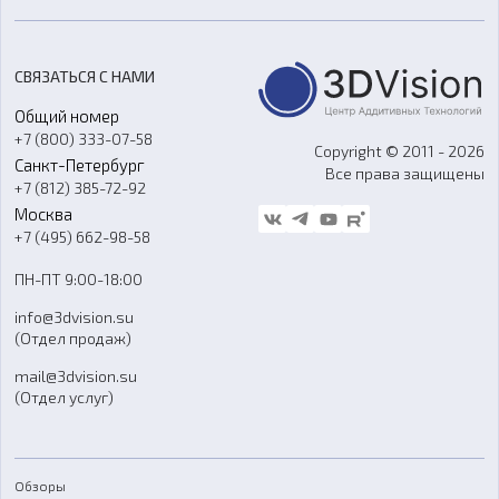
3D-моделирование
Расходные материалы
Цены
3D-сканирование
Станки с ЧПУ
Акции
Реверс-инжиниринг
Оборудование и материалы для вакуумного литья
СВЯЗАТЬСЯ С НАМИ
Портфолио
Литье пластмасс
Аксессуары и прочее оборудование
Общий номер
О компании
Ремонт и услуги
Программное обеспечение
+7 (800) 333-07-58
Контакты
Copyright © 2011 - 2026
Санкт-Петербург
Все права защищены
Гос. закупки
+7 (812) 385-72-92
Стать дилером
Москва
Блог
+7 (495) 662-98-58
Доставка
ПН-ПТ 9:00-18:00
Отзывы
info@3dvision.su
FAQ
(Отдел продаж)
mail@3dvision.su
(Отдел услуг)
Обзоры