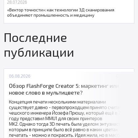
28.07.2026
«Вектор точности»: как технологии 3Д сканирования
объединяют промышленность и медицину
Последние
публикации
06.08.2026
Статьи
Обзор FlashForge Creator 5: маркетинг или
новое слово в мультицвете?
Концепция печати несколькими материалами
существует давно - первопроходцем принято считать
чешского инженера Йозефа Прюшу, который ещё в 2016
году представил MMU1 для своих принтеров
MK2. Однако тогда 3D печать была уделом энтузиастов,
которым в принципе было всё равно в каких цветах
печатать - можно и покрасить. Идея жила, но в массы не