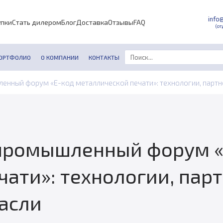
info
упки
Стать дилером
Блог
Доставка
Отзывы
FAQ
(от
ОРТФОЛИО
О КОМПАНИИ
КОНТАКТЫ
ный форум «Е-код металлической печати»: технологии, партнер
ромышленный форум «
ати»: технологии, пар
расли