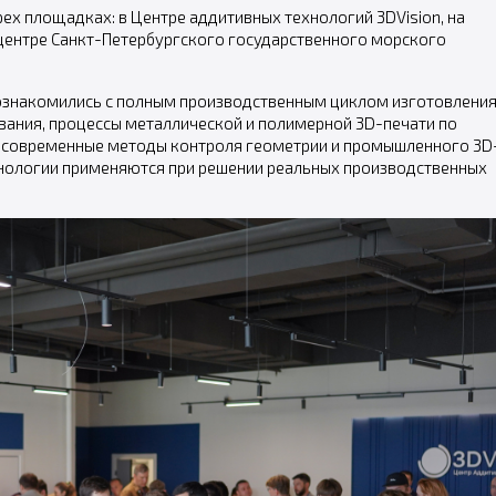
ех площадках: в Центре аддитивных технологий 3DVision, на
центре Санкт-Петербургского государственного морского
познакомились с полным производственным циклом изготовлени
ания, процессы металлической и полимерной 3D-печати по
и, современные методы контроля геометрии и промышленного 3D
ехнологии применяются при решении реальных производственных