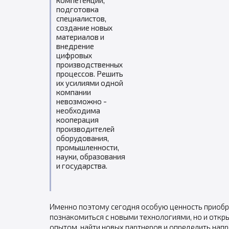
компетенций,
подготовка
специалистов,
создание новых
материалов и
внедрение
цифровых
производственных
процессов. Решить
их усилиями одной
компании
невозможно -
необходима
кооперация
производителей
оборудования,
промышленности,
науки, образования
и государства.
Именно поэтому сегодня особую ценность приобр
познакомиться с новыми технологиями, но и откр
опытом, найти новых партнеров и определить напр