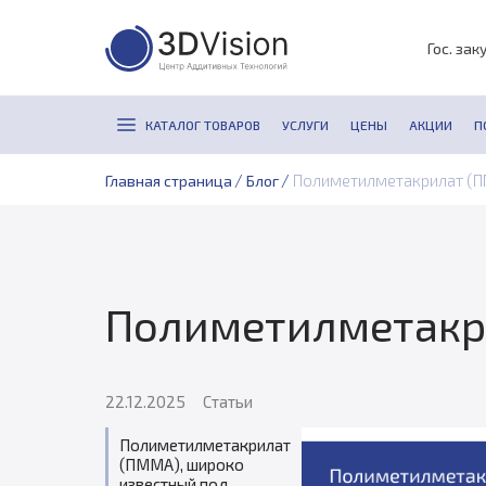
Гос. зак
КАТАЛОГ ТОВАРОВ
УСЛУГИ
ЦЕНЫ
АКЦИИ
П
/
/
Полиметилметакрилат (П
Главная страница
Блог
Полиметилметакр
22.12.2025
Статьи
Полиметилметакрилат
(ПММА), широко
известный под