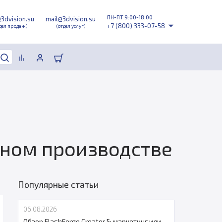
ПН-ПТ 9:00-18:00
@3dvision.su
mail@3dvision.su
+7 (800) 333-07-58
дел продаж)
(отдел услуг)
ном производстве
Популярные статьи
06.08.2026
Обзор FlashForge Creator 5: маркетинг или