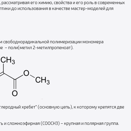
 рассматривая его химию, свойства и его роль в современных
птики до использования в качестве мастер-моделей для
ем свободнорадикальной полимеризации мономера
е – поли(метил 2-метилпропеноат).
глеродный хребет" (основную цепь), к которому крепятся две
ть и сложноэфирная (COOCH3) – крупная и полярная группа.