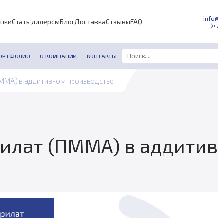
info
упки
Стать дилером
Блог
Доставка
Отзывы
FAQ
(от
ОРТФОЛИО
О КОМПАНИИ
КОНТАКТЫ
ММА) в аддитивном производстве
илат (ПММА) в аддитив