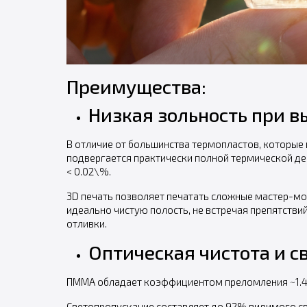
Преимущества:
Низкая зольность при 
В отличие от большинства термопластов, которые
подвергается практически полной термической де
< 0.02\%.
3D печать позволяет печатать сложные мастер-мод
идеально чистую полость, не встречая препятстви
отливки.
Оптическая чистота и с
ПММА обладает коэффициентом преломления ~1.49,
Светопропускание составляет до 92% видимого све