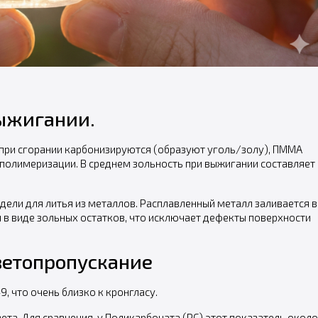
выжигании.
 при сгорании карбонизируются (образуют уголь/золу), ПММА
полимеризации. В среднем зольность при выжигании составляет
ели для литья из металлов. Расплавленный металл заливается в
й в виде зольных остатков, что исключает дефекты поверхности
ветопропускание
 что очень близко к кронгласу.
та. Для сравнения, у Поликарбоната (PC) этот показатель около