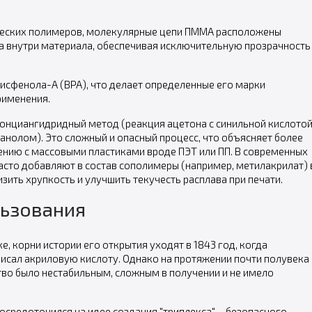
ических полимеров, молекулярные цепи ПММА расположены
та внутри материала, обеспечивая исключительную прозрачность
исфенола-А (BPA), что делает определенные его марки
рименения.
онциангидридный метод (реакция ацетона с синильной кислото
анолом). Это сложный и опасный процесс, что объясняет более
нию с массовыми пластиками вроде ПЭТ или ПП. В современных
сто добавляют в состав сополимеры (например, метилакрилат) 
зить хрупкость и улучшить текучесть расплава при печати.
льзования
е, корни истории его открытия уходят в 1843 год, когда
исал акриловую кислоту. Однако на протяжении почти полувека
тво было нестабильным, сложным в получении и не имело
осредоточился на идее создания "триплекса" – безопасного