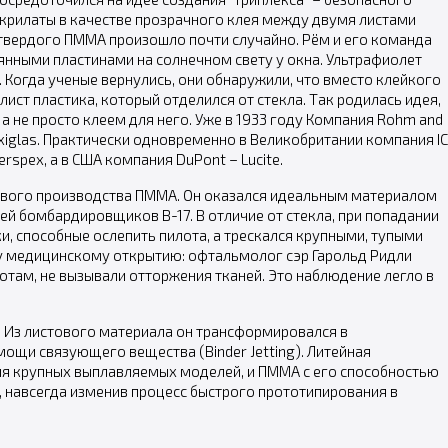
акрилаты в качестве прозрачного клея между двумя листами
е твердого ПММА произошло почти случайно. Рём и его команда
нными пластинами на солнечном свету у окна. Ультрафиолет
 Когда ученые вернулись, они обнаружили, что вместо клейкого
ист пластика, который отделился от стекла. Так родилась идея,
а не просто клеем для него. Уже в 1933 году Компания Rohm and
xiglas. Практически одновременно в Великобритании компания IC
rspex, а в США компания DuPont – Lucite.
ового производства ПММА. Он оказался идеальным материалом
елей бомбардировщиков B-17. В отличие от стекла, при попадании
и, способные ослепить пилота, а трескался крупными, тупыми
у медицинскому открытию: офтальмолог сэр Гарольд Ридли
лотам, не вызывали отторжения тканей. Это наблюдение легло в
 Из листового материала он трансформировался в
ощи связующего вещества (Binder Jetting). Литейная
ия крупных выплавляемых моделей, и ПММА с его способностью
, навсегда изменив процесс быстрого прототипирования в