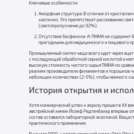
Ключевые особенности:
Аморфная структура: В отличие от кристалл
хаотично. Это препятствует рассеиванию све
(светопропускание до 92%).
Отсутствие бисфенола-А: ПММА не содержит б
пригодными для медицинского и пищевого п
Промышленный синтез чаще всего идет через ацет
с последующей обработкой серной кислотой и мет
высокую стоимость чистого сырья ПММА по сравне
реалиях производители филаментов и порошков ча
небольших количествах (2-5%), чтобы немного сни
История открытия и испо
Хотя коммерческий успех к акрилу пришел в XX век
австрийский химик Йозеф Редтенбахер впервые оп
состав оставался лабораторной экзотикой. Вещес
практического применения.
В начале 1900-х годов немецкий химик Отто Рём с