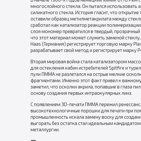
многослойного стекла. Он пытался использовать 
силикатного стекла. История гласит, что открыти
оставили образец метилметакрилата между стекля
сработал как катализатор реакции полимеризации.
слоя мономер превратился в твердый, прозрачный л
что этот материал может служить заменой стеклу, 
Haas (Германия) регистрирует торговую марку Ple
разрабатывает свой метод и регистрирует марку Pe
Вторая мировая война стала катализатором масс
для остекления кабин истребителей Spitfire и тур
пули ПММА не разлетался на острые мелкие осколк
фрагментами. Именно этот факт привел к важном
заметил, что осколки акрила, попавшие в глаза пи
основу создания первых интраокулярных линз.
С появлением 3D-печати ПММА пережил ренессанс.
высокотехнологичные порошки для печати при пом
промышленность искала замену воску для создан
выгорать без остатка стал идеальным кандидатом
металлургии.