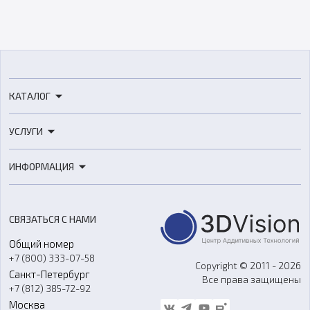
КАТАЛОГ
3D-принтеры
УСЛУГИ
3D-сканеры
3D-печать
Роботы
ИНФОРМАЦИЯ
3D-моделирование
Расходные материалы
Цены
3D-сканирование
Станки с ЧПУ
Акции
Реверс-инжиниринг
Оборудование и материалы для вакуумного литья
СВЯЗАТЬСЯ С НАМИ
Портфолио
Литье пластмасс
Аксессуары и прочее оборудование
Общий номер
О компании
Ремонт и услуги
Программное обеспечение
+7 (800) 333-07-58
Контакты
Copyright © 2011 - 2026
Санкт-Петербург
Все права защищены
Гос. закупки
+7 (812) 385-72-92
Стать дилером
Москва