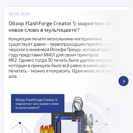
06.08.2026
Статьи
Обзор FlashForge Creator 5: маркетинг или
новое слово в мультицвете?
Концепция печати несколькими материалами
существует давно - первопроходцем принято считать
чешского инженера Йозефа Прюшу, который ещё в 2016
году представил MMU1 для своих принтеров
MK2. Однако тогда 3D печать была уделом энтузиастов,
которым в принципе было всё равно в каких цветах
печатать - можно и покрасить. Идея жила, но в массы не
шла.