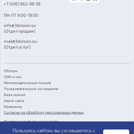
Блог
+7 (495) 662-98-58
Доставка
ПН-ПТ 9:00-18:00
Отзывы
info@3dvision.su
FAQ
(Отдел продаж)
mail@3dvision.su
(Отдел услуг)
Обзоры
СМИ о нас
Рекомендательные письма
Пользовательское соглашение
База знаний
Карта сайта
Реквизиты
Согласие на обработку персональных данных
Политика конфиденциальности
Пользуясь сайтом, вы соглашаетесь с
Публичная оферта