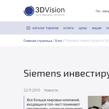
Гос. зак
КАТАЛОГ ТОВАРОВ
УСЛУГИ
ЦЕНЫ
АКЦИИ
П
/
/
Siemens инвестирует в 3d
Главная страница
Блог
Siemens инвестиру
22.11.2015
Новости
Все больше мировых компаний,
входящих в топ-лист понимают
перспективы, которые открывает