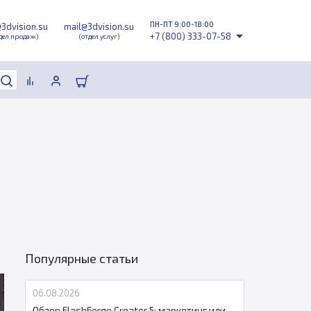
ПН-ПТ 9:00-18:00
@3dvision.su
mail@3dvision.su
+7 (800) 333-07-58
дел продаж)
(отдел услуг)
Популярные статьи
06.08.2026
Обзор FlashForge Creator 5: маркетинг или