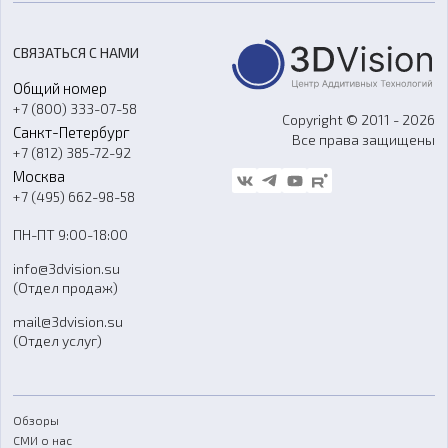
Цены
3D-сканирование
Станки с ЧПУ
Акции
Реверс-инжиниринг
Оборудование и материалы для вакуумного литья
СВЯЗАТЬСЯ С НАМИ
Портфолио
Литье пластмасс
Аксессуары и прочее оборудование
Общий номер
О компании
Ремонт и услуги
Программное обеспечение
+7 (800) 333-07-58
Контакты
Copyright © 2011 - 2026
Санкт-Петербург
Все права защищены
Гос. закупки
+7 (812) 385-72-92
Стать дилером
Москва
Блог
+7 (495) 662-98-58
Доставка
ПН-ПТ 9:00-18:00
Отзывы
info@3dvision.su
FAQ
(Отдел продаж)
mail@3dvision.su
(Отдел услуг)
Обзоры
СМИ о нас