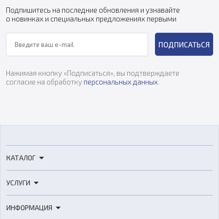
Подпишитесь на последние обновления и узнавайте
о новинках и специальных предложениях первыми
ПОДПИСАТЬСЯ
Нажимая кнопку «Подписаться», вы подтверждаете
согласие на обработку
персональных данных
.
КАТАЛОГ
3D-принтеры
УСЛУГИ
3D-сканеры
3D-печать
Роботы
ИНФОРМАЦИЯ
3D-моделирование
Расходные материалы