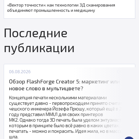
«Вектор точности»: как технологии 3Д сканирования
объединяют промышленность и медицину
Последние
публикации
06.08.2026
Статьи
Обзор FlashForge Creator 5: маркетинг или
новое слово в мультицвете?
Концепция печати несколькими материалами
существует давно - первопроходцем принято считать
чешского инженера Йозефа Прюшу, который ещё в 2016
году представил MMU1 для своих принтеров
MK2. Однако тогда 3D печать была уделом энтузиастов,
которым в принципе было всё равно в каких цветах
печатать - можно и покрасить. Идея жила, но в массы не
шла.