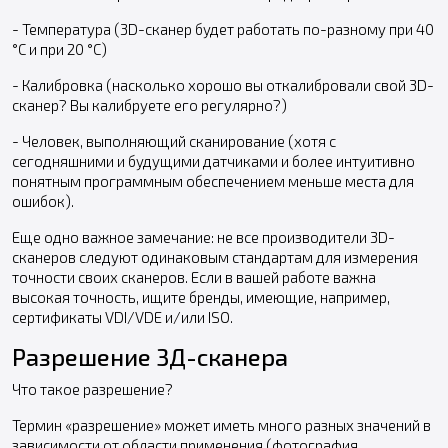
- Температура (3D-сканер будет работать по-разному при 40
°C и при 20 °C)
- Калибровка (насколько хорошо вы откалибровали свой 3D-
сканер? Вы калибруете его регулярно?)
- Человек, выполняющий сканирование (хотя с
сегодняшними и будущими датчиками и более интуитивно
понятным программным обеспечением меньше места для
ошибок).
Еще одно важное замечание: не все производители 3D-
сканеров следуют одинаковым стандартам для измерения
точности своих сканеров. Если в вашей работе важна
высокая точность, ищите бренды, имеющие, например,
сертификаты VDI/VDE и/или ISO.
Разрешение 3Д-сканера
Что такое разрешение?
Термин «разрешение» может иметь много разных значений в
зависимости от области применения (фотография,