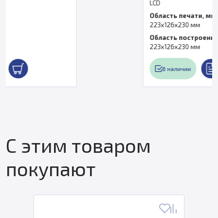
LCD
Область печати, мм
223х126х230 мм
Область построения
223х126х230 мм
В наличии
С этим товаром
покупают