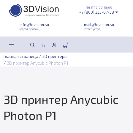
ПН-ПТ 9:00-18:00
+7 (800) 333-07-58
info@3dvision.su
mail@3dvision.su
(отдел продаж)
(отдел услуг)
/
Главная страница
3D принтеры
/
3D принтер Anycubic Photon P1
3D принтер Anycubic
Photon P1