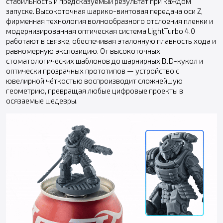
стабильность и предсказуемый результат при каждом
запуске. Высокоточная шарико-винтовая передача оси Z,
фирменная технология волнообразного отслоения пленки и
модернизированная оптическая система LightTurbo 4.0
работают в связке, обеспечивая эталонную плавность хода и
равномерную экспозицию. От высокоточных
стоматологических шаблонов до шарнирных BJD-кукол и
оптически прозрачных прототипов — устройство с
ювелирной чёткостью воспроизводит сложнейшую
геометрию, превращая любые цифровые проекты в
осязаемые шедевры.