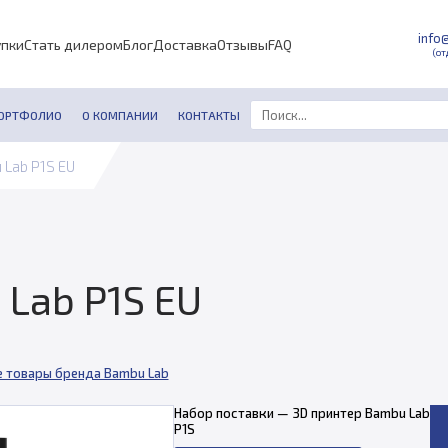
info
упки
Стать дилером
Блог
Доставка
Отзывы
FAQ
(от
ОРТФОЛИО
О КОМПАНИИ
КОНТАКТЫ
 Lab P1S EU
Lab P1S EU
е товары бренда Bambu Lab
Набор поставки — 3D принтер Bambu Lab
P1S