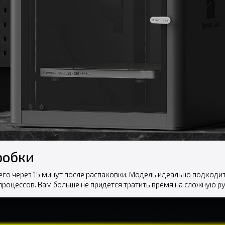
робки
сего через 15 минут после распаковки. Модель идеально подходит
роцессов. Вам больше не придется тратить время на сложную ру