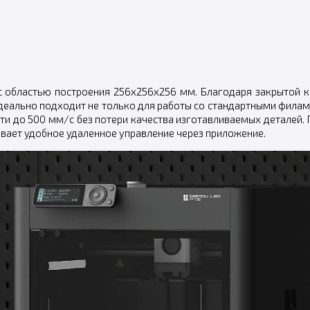
c областью построения 256x256x256 мм. Благодаря закрытой к
еально подходит не только для работы со стандартными филаме
ати до 500 мм/с без потери качества изготавливаемых деталей
вает удобное удаленное управление через приложение.