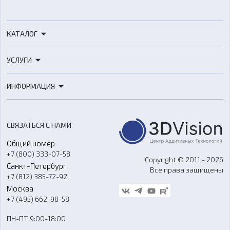
КАТАЛОГ
3D-принтеры
УСЛУГИ
3D-сканеры
3D-печать
Роботы
ИНФОРМАЦИЯ
3D-моделирование
Расходные материалы
Цены
3D-сканирование
Станки с ЧПУ
Акции
Реверс-инжиниринг
Оборудование и материалы для вакуумного литья
СВЯЗАТЬСЯ С НАМИ
Портфолио
Литье пластмасс
Аксессуары и прочее оборудование
Общий номер
О компании
Ремонт и услуги
Программное обеспечение
+7 (800) 333-07-58
Контакты
Copyright © 2011 - 2026
Санкт-Петербург
Все права защищены
Гос. закупки
+7 (812) 385-72-92
Стать дилером
Москва
Блог
+7 (495) 662-98-58
Доставка
ПН-ПТ 9:00-18:00
Отзывы