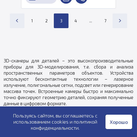
1
2
3
4
...
7
3D-сканеры для деталей – это высокопроизводительные
приборы для 3D-моделирования, т.е. сбора и анализа
пространственных параметров объектов. Устройства
используют бесконтактные технологии – лазерное
излучение, полигональные сетки, подсвет или генерирование
массива точек. Встроенные камеры быстро и максимально
точно фиксируют геометрию деталей, сохраняя полученные
данные в цифровом формате.
Компания 3DVision предлагает различные модели 3D-
Пользуясь сайтом, вы соглашаетесь с
сканеров для оцифровки небольших и крупных предметов по
использованием cookies и
политикой
Хорошо
доступным ценам.
конфиденциальности
.