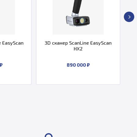
e EasyScan
3D сканер ScanLine EasyScan
3
HX2
 ₽
890 000 ₽