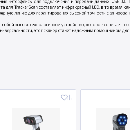
ые интерфейсы для подключения и передачи данных: USB 3.0, IE
ета для TrackerScan составляет инфракрасный LED, в то время ка
азерную линию для гарантирования высокой точности сканирован
ет собой высокотехнологичное устройство, которое сочетает в 
 универсальности, этот сканер станет надежным помощником для