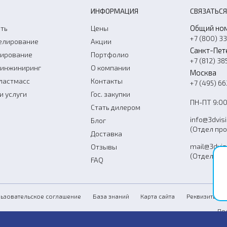
ИНФОРМАЦИЯ
СВЯЗАТЬСЯ
Общий но
ть
Цены
+7 (800) 3
елирование
Акции
Санкт-Пет
нирование
Портфолио
+7 (812) 38
-инжиниринг
О компании
Москва
ластмасс
Контакты
+7 (495) 6
и услуги
Гос. закупки
ПН-ПТ 9:00
Стать дилером
info@3dvis
Блог
(Отдел пр
Доставка
mail@3dvis
Отзывы
(Отдел усл
FAQ
Со
ьзовательское соглашение
База знаний
Карта сайта
Реквизиты
По
Пу