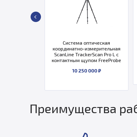
Line EasyScan
Система оптическая
bo
координатно-измерительная
ScanLine TrackerScan Pro L с
контактным щупом FreeProbe
000 ₽
10 250 000 ₽
Преимущества раб