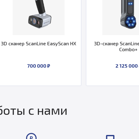
3D сканер ScanLine EasyScan HX
3D-сканер ScanLin
Combo+
700 000 ₽
2 125 000
оты с нами