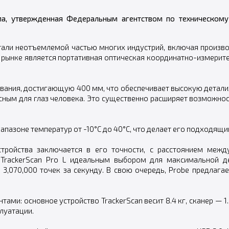
ма, утвержденная Федеральным агентством по техническому
тали неотъемлемой частью многих индустрий, включая производ
рынке является портативная оптическая координатно-измерител
рования, достигающую 400 мм, что обеспечивает высокую детали
пасным для глаз человека. Это существенно расширяет возможн
пазоне температур от -10°C до 40°C, что делает его подходящи
тройства заключается в его точности, с расстоянием межд
 TrackerScan Pro L идеальным выбором для максимальной дет
,070,000 точек за секунду. В свою очередь, Probe предлагае
и: основное устройство TrackerScan весит 8.4 кг, сканер — 1.61
луатации.