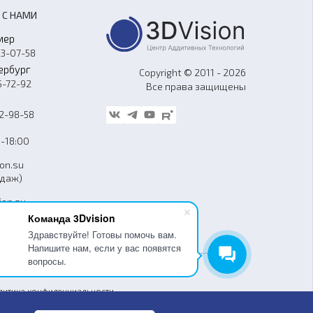
 С НАМИ
мер
33-07-58
ербург
Copyright © 2011 - 2026
5-72-92
Все права защищены
62-98-58
-18:00
ion.su
одаж)
ion.su
уг)
Команда 3Dvision
Здравствуйте! Готовы помочь вам.
Напишите нам, если у вас появятся
вопросы.
гласие на обработку персональных данных
литика конфиденциальности
бличная оферта