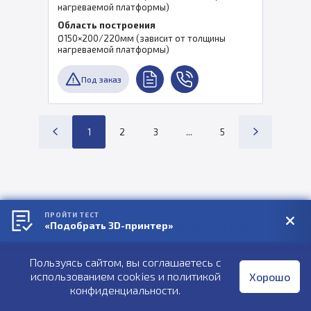
нагреваемой платформы)
Область построения
Ø150×200/220мм (зависит от толщины
нагреваемой платформы)
Под заказ
1
2
3
...
5
ПРОЙТИ ТЕСТ
Особенности и назначение
«Подобрать 3D-принтер»
принтеров для 3D-печати
Пользуясь сайтом, вы соглашаетесь с
металлами
использованием cookies и
политикой
Хорошо
конфиденциальности
.
Принтеры для трехмерной печати металлическим порошком