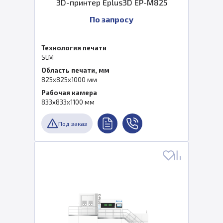
3D-принтер Eplus3D EP-M825
По запросу
Технология печати
SLM
Область печати, мм
825x825x1000 мм
Рабочая камера
833x833x1100 мм
Под заказ